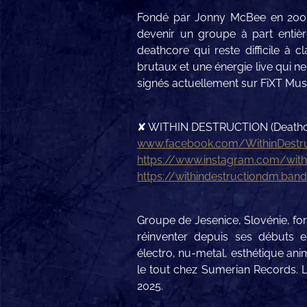
Fondé par Jonny McBee en 2005
devenir un groupe à part entiè
deathcore qui reste difficile à 
brutaux et une énergie live qui ne
signés actuellement sur FiXT Mus
✘ WITHIN DESTRUCTION (Deathco
www.facebook.com/WithinDestru
https://www.instagram.com/with
https://withindestructiondm.ba
Groupe de Jesenice, Slovénie, for
réinventer depuis ses débuts e
électro, nu-metal, esthétique an
le tout chez Sumerian Records. L
2025.