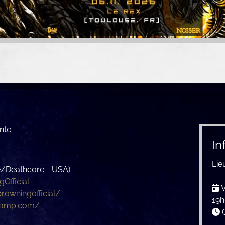
te :
In
Lie
/Deathcore - USA)
fficial
V
owningofficial/
19
dcamp.com/
O