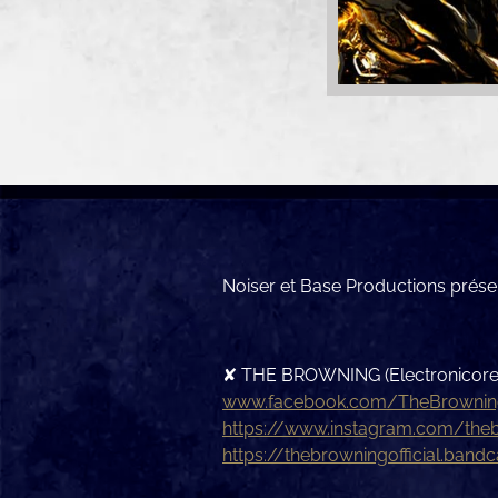
Noiser et Base Productions présen
✘ THE BROWNING (Electronicore
www.facebook.com/TheBrowningO
https://www.instagram.com/thebr
https://thebrowningofficial.ban