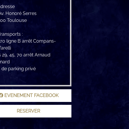
dresse
Av. Honoré Serres
00 Toulouse
ransports :
ro ligne B arrêt Compans-
arelli
 29, 45, 70 arrêt Arnaud
rnard
 de parking privé
EVENEMENT FACEBOOK
RESERVER