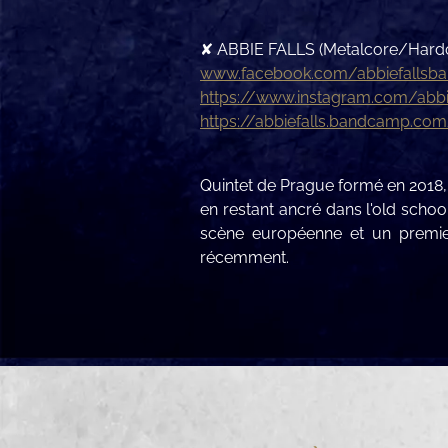
✘ ABBIE FALLS (Metalcore/Hard
www.facebook.com/abbiefallsb
https://www.instagram.com/abbi
https://abbiefalls.bandcamp.co
Quintet de Prague formé en 2018
en restant ancré dans l'old scho
scène européenne et un premier
récemment.