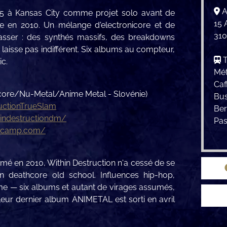
A
 à Kansas City comme projet solo avant de
15 
re en 2010. Un mélange d'electronicore et de
310
classer : des synthés massifs, des breakdowns
 laisse pas indifférent. Six albums au compteur,
T
ic.
Mét
Caff
re/Nu-Metal/Anime Metal - Slovénie)
Bus
ctionTrueSlam
Be
indestructiondm/
Pas
ndcamp.com/
mé en 2010, Within Destruction n'a cessé de se
n deathcore old school. Influences hip-hop,
ime — six albums et autant de virages assumés,
eur dernier album ANIMETAL est sorti en avril