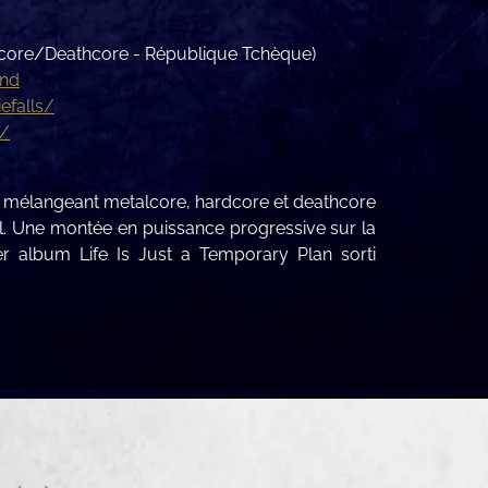
core/Deathcore - République Tchèque)
and
efalls/
m/
, mélangeant metalcore, hardcore et deathcore
ol. Une montée en puissance progressive sur la
 album Life Is Just a Temporary Plan sorti