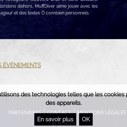
torsions dehors, MuffDiver aime jouer avec les
ageur et des textes Ô combien personnels.
ES ÉVÈNEMENTS
 utilisons des technologies telles que les cookie
des appareils.
PARTENAIRES
CONTACT
MENTIONS LÉGALES
En savoir plus
OK
© NOISER