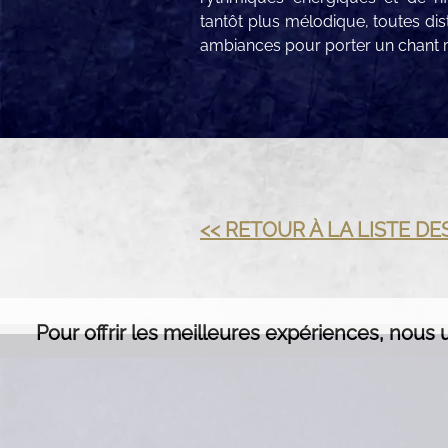
tantôt plus mélodique, toutes dis
ambiances pour porter un chant r
<< RETOUR À LA LISTE D
Pour offrir les meilleures expériences, nous