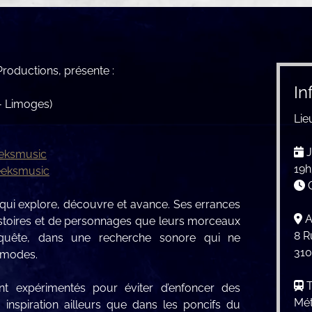
roductions, présente :
In
- Limoges)
Lie
J
eksmusic
19
eeksmusic
O
ui explore, découvre et avance. Ses errances
A
histoires et de personnages que leurs morceaux
8 R
 quête, dans une recherche sonore qui ne
310
 modes.
T
ment expérimentés pour éviter d’enfoncer des
Mét
r inspiration ailleurs que dans les poncifs du