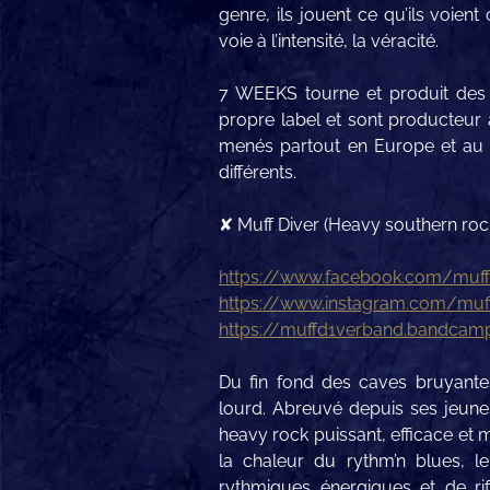
genre, ils jouent ce qu’ils voien
voie à l’intensité, la véracité.
7 WEEKS tourne et produit des 
propre label et sont producteur 
menés partout en Europe et au 
différents.
✘ Muff Diver (Heavy southern roc
https://www.facebook.com/muf
https://www.instagram.com/muf
https://muffd1verband.bandca
Du fin fond des caves bruyante
lourd. Abreuvé depuis ses jeunes 
heavy rock puissant, efficace et 
la chaleur du rythm’n blues, l
rythmiques énergiques et de ri