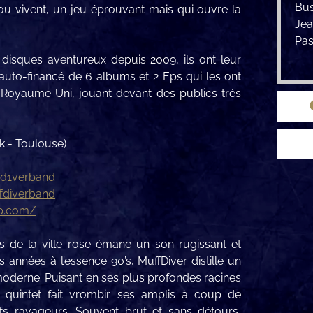
Bus
t ou vivent, un jeu éprouvant mais qui ouvre la
Je
Pas
disques aventureux depuis 2009, ils ont leur
auto-financé de 6 albums et 2 Eps qui les ont
Royaume Uni, jouant devant des publics très
k - Toulouse)
fd1verband
fdiverband
mp.com/
s de la ville rose émane un son rugissant et
années à l’essence 90’s, MuffDiver distille un
moderne. Puisant en ses plus profondes racines
e quintet fait vrombir ses amplis à coup de
ffs ravageurs. Souvent brut et sans détours,